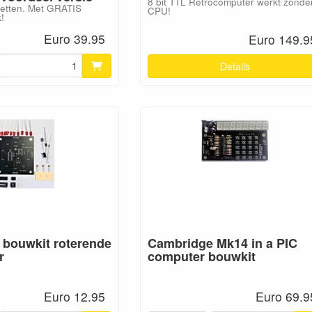
8 bit TTL Retrocomputer werkt zonde
 zetten. Met GRATIS
CPU!
!
Euro 39.95
Euro 149.9
Details
 bouwkit roterende
Cambridge Mk14 in a PIC
r
computer bouwkit
Euro 12.95
Euro 69.9