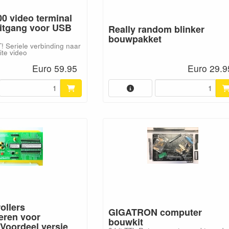
0 video terminal
itgang voor USB
Really random blinker
bouwpakket
Seriele verbinding naar
te video
Euro 59.95
Euro 29.9
ollers
GIGATRON computer
ren voor
bouwkit
Voordeel versie