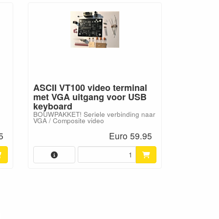
ASCII VT100 video terminal
met VGA uitgang voor USB
Really r
keyboard
bouwpak
BOUWPAKKET! Seriele verbinding naar
VGA / Composite video
5
Euro 59.95