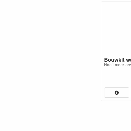
Breadboard voeding
Bouwkit w
bouwpakket
Nooit meer on
Eenvoudig te koppelen aan je
breadboard
Euro 4.95