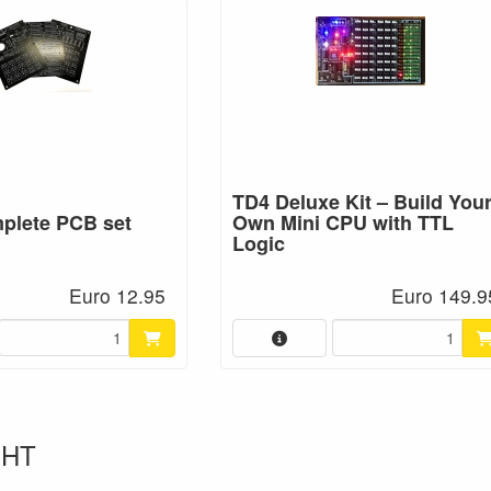
TD4 Deluxe Kit – Build You
plete PCB set
Own Mini CPU with TTL
Logic
Euro 12.95
Euro 149.9
GHT