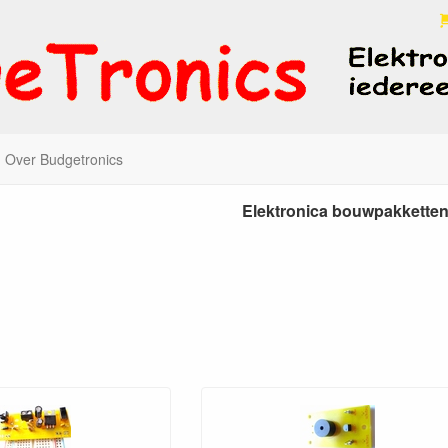
Over Budgetronics
onica onderdelen, electronic
Elektronica bouwpakkette