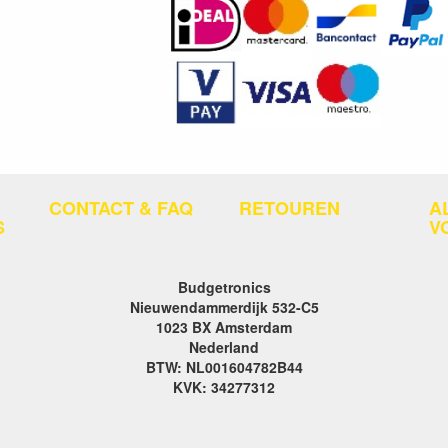
CONTACT & FAQ
RETOUREN
A
S
V
Budgetronics
Nieuwendammerdijk 532-C5
1023 BX Amsterdam
Nederland
BTW: NL001604782B44
KVK: 34277312