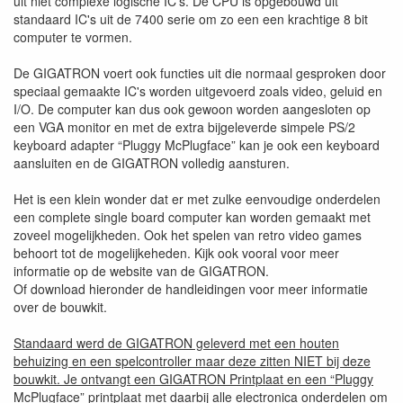
uit niet complexe logische IC's. De CPU is opgebouwd uit
standaard IC's uit de 7400 serie om zo een een krachtige 8 bit
computer te vormen.
De GIGATRON voert ook functies uit die normaal gesproken door
speciaal gemaakte IC's worden uitgevoerd zoals video, geluid en
I/O. De computer kan dus ook gewoon worden aangesloten op
een VGA monitor en met de extra bijgeleverde simpele PS/2
keyboard adapter “Pluggy McPlugface” kan je ook een keyboard
aansluiten en de GIGATRON volledig aansturen.
Het is een klein wonder dat er met zulke eenvoudige onderdelen
een complete single board computer kan worden gemaakt met
zoveel mogelijkheden. Ook het spelen van retro video games
behoort tot de mogelijkeheden. Kijk ook vooral voor meer
informatie op de website van de GIGATRON.
Of download hieronder de handleidingen voor meer informatie
over de bouwkit.
Standaard werd de GIGATRON geleverd met een houten
behuizing en een spelcontroller maar deze zitten NIET bij deze
bouwkit. Je ontvangt een GIGATRON Printplaat en een “Pluggy
McPlugface” printplaat met daarbij alle electronica onderdelen om