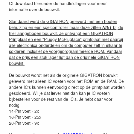
Of download hieronder de handleidingen voor meer
informatie over de bouwkit.
Standaard werd de GIGATRON geleverd met een houten
behuizing en een spelcontroller maar deze zitten
NIET
bij de
hier aangeboden bouwkit. Je ontvangt een GIGATRON
Printplaat en een “Pluggy McPlugface” printplaat met daarbij
alle electronica onderdelen om de computer zelf in elkaar te
solderen inclusief de voorgeprogrammeerde ROM. Vandaar
dat de prijs een stuk lager ligt dan de originele GIGATRON
bouwkit.
De bouwkit wordt net als de originele GIGATRON bouwkit
geleverd met alleen IC voeten voor het ROM en de RAM. De
andere IC's kunnen eenvoudig direct op de printplaat worden
gesoldeerd. Wil je dat liever niet dan kan je IC voeten
bijbestellen voor de rest van de IC's. Je hebt daar voor
nodig:
14-Pin voet - 2x
16-Pin voet - 25x
20-Pin voet - 9x